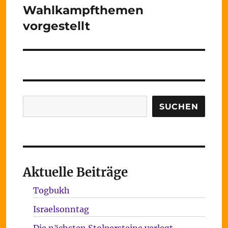
Wahlkampfthemen
Nächster
Beitrag:
vorgestellt
Suchen
SUCHEN
Aktuelle Beiträge
Togbukh
Israelsonntag