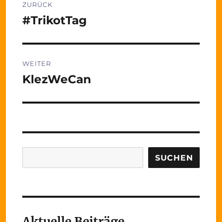
ZURÜCK
#TrikotTag
Vorheriger
Beitrag:
WEITER
KlezWeCan
Nächster
Beitrag:
Suchen
SUCHEN
Aktuelle Beiträge