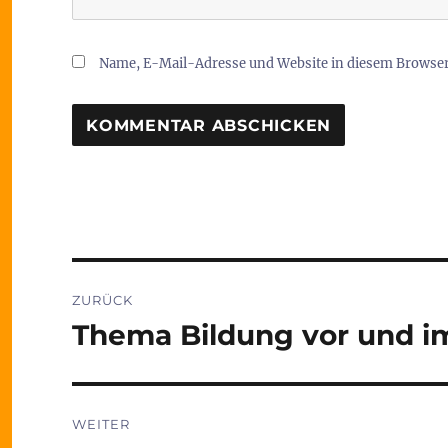
Name, E-Mail-Adresse und Website in diesem Browse
Beitragsnavigation
ZURÜCK
Thema Bildung vor und i
Vorheriger
Beitrag:
WEITER