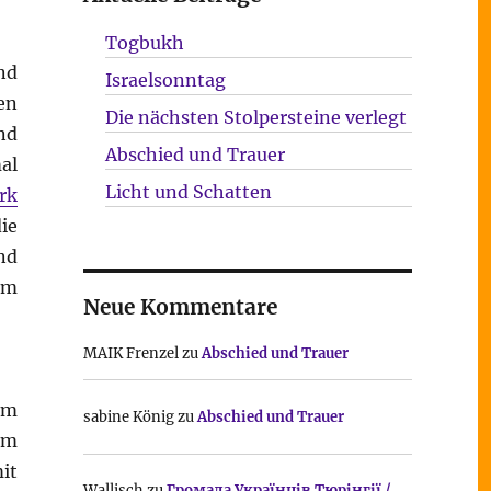
Togbukh
nd
Israelsonntag
en
Die nächsten Stolpersteine verlegt
nd
Abschied und Trauer
al
Licht und Schatten
rk
ie
nd
Im
Neue Kommentare
MAIK Frenzel
zu
Abschied und Trauer
em
sabine König
zu
Abschied und Trauer
em
it
Wallisch
zu
Громада Українців Тюрінгії /