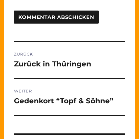
Beitragsnavigation
ZURÜCK
Zurück in Thüringen
Vorheriger
Beitrag:
WEITER
Gedenkort “Topf & Söhne”
Nächster
Beitrag: