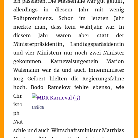
ich passieren. Die Messehalle war gut gefüllt,
allerdings in diesem Jahr mit wenig
Politprominenz. Schon im letzten Jahr
merkte man, dass kein Wahljahr war. In
diesem Jahr waren aber statt der
Ministerpräsidentin, Landtagsparäsidentin
und vier Ministern nur noch zwei Minister
gekommen. Karnevalsurgestein Marion
Walsmann war da und auch Innenminister
Jörg Geibert hielten die Regierungsfahne
hoch.
Bodo Ramelow fehlte ebenso, wie
Chr
isto
Hellau
ph
Mat
schie und auch Wirtschaftsminister Matthias