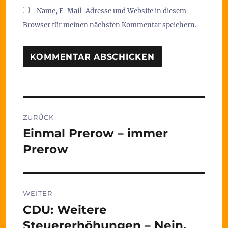
Name, E-Mail-Adresse und Website in diesem
Browser für meinen nächsten Kommentar speichern.
Beitragsnavigation
ZURÜCK
Einmal Prerow – immer
Vorheriger
Beitrag:
Prerow
WEITER
CDU: Weitere
Nächster
Beitrag:
Steuererhöhungen – Nein,