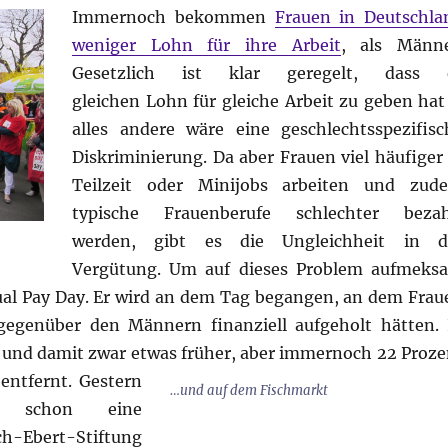
Immernoch bekommen
Frauen in Deutschla
weniger Lohn für ihre Arbeit
, als Männe
Gesetzlich ist klar geregelt, dass 
gleichen Lohn für gleiche Arbeit zu geben hat
alles andere wäre eine geschlechtsspezifisc
Diskriminierung. Da aber Frauen viel häufiger 
Teilzeit oder Minijobs arbeiten und zud
typische Frauenberufe schlechter bezah
werden, gibt es die Ungleichheit in d
Vergütung. Um auf dieses Problem aufmeks
qual Pay Day. Er wird an dem Tag begangen, an dem Frau
egenüber den Männern finanziell aufgeholt hätten. 
z und damit zwar etwas früher, aber immernoch 22 Proze
entfernt.
Gestern
…und auf dem Fischmarkt
 schon eine
ch-Ebert-Stiftung