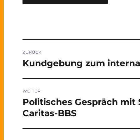
Beitragsnavigation
ZURÜCK
Kundgebung zum interna
Vorheriger
Beitrag:
WEITER
Politisches Gespräch mit
Nächster
Beitrag:
Caritas-BBS