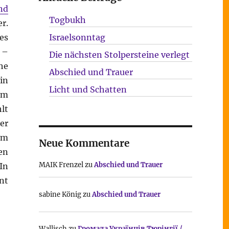
nd
Togbukh
r.
es
Israelsonntag
 –
Die nächsten Stolpersteine verlegt
he
Abschied und Trauer
in
Licht und Schatten
em
lt
er
am
Neue Kommentare
en
MAIK Frenzel
zu
Abschied und Trauer
In
nt
sabine König
zu
Abschied und Trauer
Wallisch
zu
Громада Українців Тюрінгії /