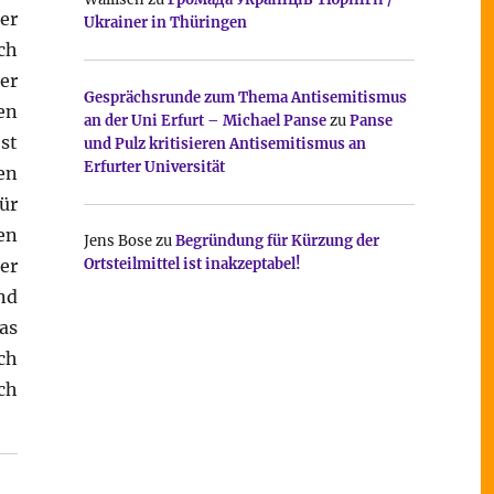
er
Ukrainer in Thüringen
ch
er
Gesprächsrunde zum Thema Antisemitismus
en
an der Uni Erfurt – Michael Panse
zu
Panse
st
und Pulz kritisieren Antisemitismus an
Erfurter Universität
en
ür
en
Jens Bose
zu
Begründung für Kürzung der
er
Ortsteilmittel ist inakzeptabel!
nd
as
ch
ch