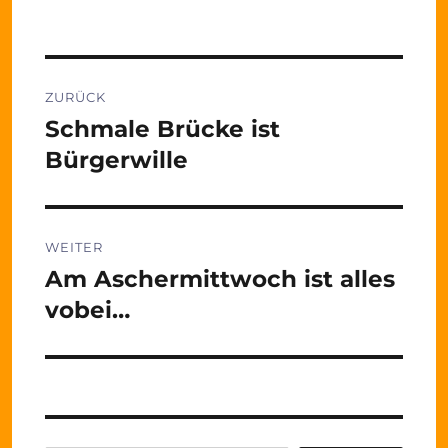
Beitragsnavigation
ZURÜCK
Schmale Brücke ist
Vorheriger
Beitrag:
Bürgerwille
WEITER
Am Aschermittwoch ist alles
Nächster
Beitrag:
vobei…