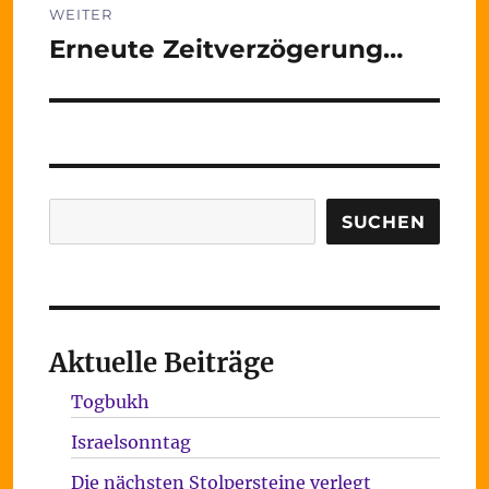
WEITER
Erneute Zeitverzögerung…
Nächster
Beitrag:
Suchen
SUCHEN
Aktuelle Beiträge
Togbukh
Israelsonntag
Die nächsten Stolpersteine verlegt