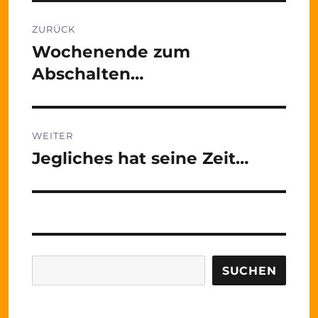
Beitragsnavigation
ZURÜCK
Wochenende zum
Vorheriger
Beitrag:
Abschalten…
WEITER
Jegliches hat seine Zeit…
Nächster
Beitrag:
Suchen
SUCHEN