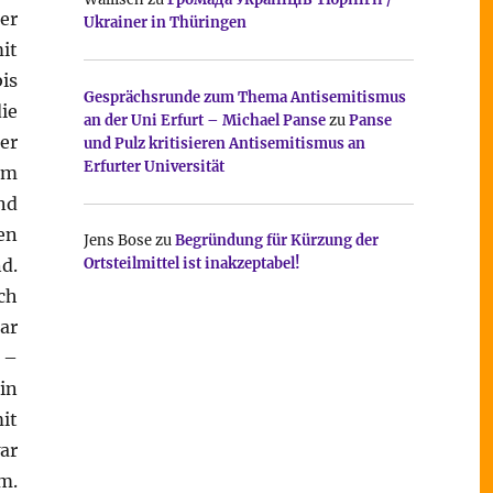
er
Ukrainer in Thüringen
it
is
Gesprächsrunde zum Thema Antisemitismus
ie
an der Uni Erfurt – Michael Panse
zu
Panse
er
und Pulz kritisieren Antisemitismus an
Erfurter Universität
im
nd
en
Jens Bose
zu
Begründung für Kürzung der
d.
Ortsteilmittel ist inakzeptabel!
ch
ar
 –
in
it
ar
m.