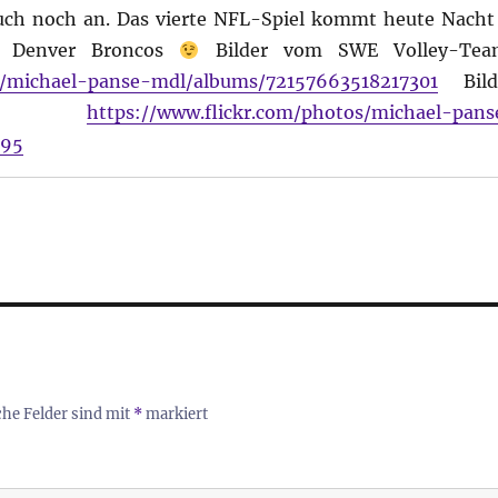
uch noch an. Das vierte NFL-Spiel kommt heute Nacht
ie Denver Broncos
Bilder vom SWE Volley-Tea
os/michael-panse-mdl/albums/72157663518217301
Bild
of:
https://www.flickr.com/photos/michael-pans
795
che Felder sind mit
*
markiert