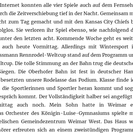
Internet konnten alle vier Spiele auch auf dem Fernseh
urch die Zeitverschiebung tief in der Nacht. Gemeinsam m
ht zum Tag gemacht und mit den Kansas City Chiefs b
olglos. Sie verloren ihr Spiel ebenso, wie nachfolgend d
unter den letzten acht. Kommende Woche geht es weit
auch heute Vormittag. Allerdings mit Wintersport 
 Vissmann Rennrodel-Weltcup stand auf dem Programm u
cup. Die tolle Stimmung an der Bahn trug die deutsch
Siegen. Die Oberhofer Bahn ist fest in deutscher Han
 besetzten unsere Rodelasse das Podium. Klasse finde i
die Sportlerinnen und Sportler heran kommt und sog
espräch kommt. Der Vollständigkeit halber sei angefügt
mittag auch noch. Mein Sohn hatte in Weimar e
s Orchester des Königin-Luise-Gymnasiums spielte m
gelischen Gemeindezentrum Weimar West. Das Haus w
örer erfreuten sich an einem zweistündigen Program