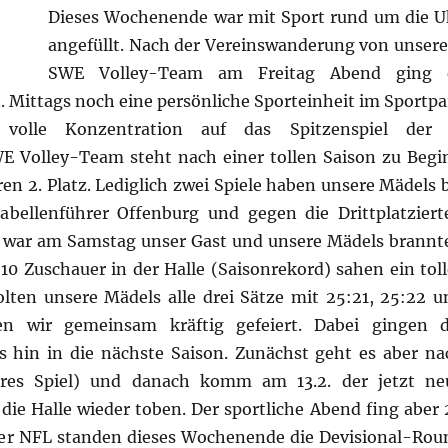
Dieses Wochenende war mit Sport rund um die U
angefüllt. Nach der Vereinswanderung von unser
SWE Volley-Team am Freitag Abend ging 
n. Mittags noch eine persönliche Sporteinheit im Sportpa
volle Konzentration auf das Spitzenspiel der 
WE Volley-Team steht nach einer tollen Saison zu Begi
en 2. Platz. Lediglich zwei Spiele haben unsere Mädels b
abellenführer Offenburg und gegen die Drittplatziert
r war am Samstag unser Gast und unsere Mädels brannt
0 Zuschauer in der Halle (Saisonrekord) sahen ein toll
holten unsere Mädels alle drei Sätze mit 25:21, 25:22 u
n wir gemeinsam kräftig gefeiert. Dabei gingen d
 hin in die nächste Saison. Zunächst geht es aber na
res Spiel) und danach komm am 13.2. der jetzt ne
 die Halle wieder toben. Der sportliche Abend fing aber 
der NFL standen dieses Wochenende die Devisional-Rou