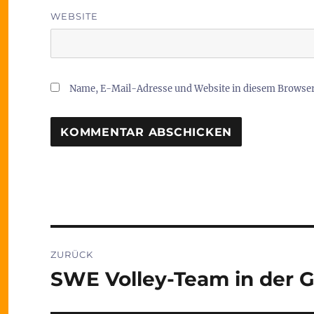
WEBSITE
Name, E-Mail-Adresse und Website in diesem Browse
Beitragsnavigation
ZURÜCK
SWE Volley-Team in der 
Vorheriger
Beitrag: