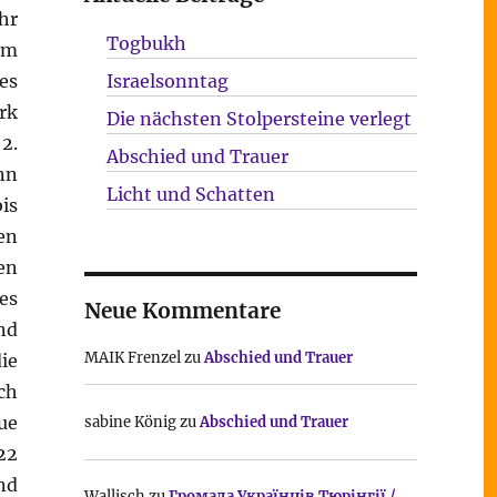
hr
Togbukh
em
es
Israelsonntag
rk
Die nächsten Stolpersteine verlegt
2.
Abschied und Trauer
nn
Licht und Schatten
is
en
en
es
Neue Kommentare
nd
MAIK Frenzel
zu
Abschied und Trauer
ie
ch
ue
sabine König
zu
Abschied und Trauer
22
nd
Wallisch
zu
Громада Українців Тюрінгії /