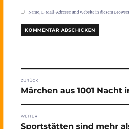
Name, E-Mail-Adresse und Website in diesem Browse
Beitragsnavigation
ZURÜCK
Märchen aus 1001 Nacht 
Vorheriger
Beitrag:
WEITER
Sportstätten sind mehr al
Nächster