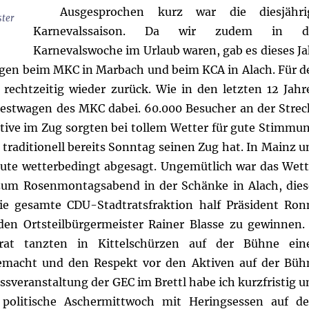
Ausgesprochen kurz war die diesjähri
ter
Karnevalssaison. Da wir zudem in d
Karnevalswoche im Urlaub waren, gab es dieses Ja
ngen beim MKC in Marbach und beim KCA in Alach.
Für d
rechtzeitig wieder zurück. Wie in den letzten 12 Jahr
Festwagen des MKC dabei. 60.000 Besucher an der Strec
tive im Zug sorgten bei tollem Wetter für gute Stimmun
t traditionell bereits Sonntag seinen Zug hat.
In Mainz u
ute wetterbedingt abgesagt. Ungemütlich war das Wett
 zum Rosenmontagsabend in der Schänke in Alach, dies
e gesamte CDU-Stadtratsfraktion half Präsident Ron
en Ortsteilbürgermeister Rainer Blasse zu gewinnen. 
errat tanzten in Kittelschürzen auf der Bühne ein
emacht und den Respekt vor den Aktiven auf der Büh
ssveranstaltung der GEC im Brettl habe ich kurzfristig u
politische Aschermittwoch mit Heringsessen auf d