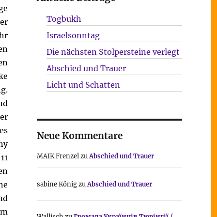
ge
Togbukh
er
hr
Israelsonntag
en
Die nächsten Stolpersteine verlegt
en
Abschied und Trauer
ke
Licht und Schatten
g.
nd
er
es
Neue Kommentare
ny
MAIK Frenzel
zu
Abschied und Trauer
11
en
ne
sabine König
zu
Abschied und Trauer
nd
em
Wallisch
zu
Громада Українців Тюрінгії /