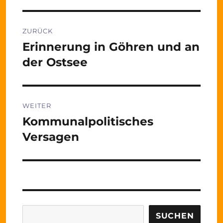
Beitragsnavigation
ZURÜCK
Erinnerung in Göhren und an
Vorheriger
Beitrag:
der Ostsee
WEITER
Kommunalpolitisches
Nächster
Beitrag:
Versagen
Suchen
SUCHEN