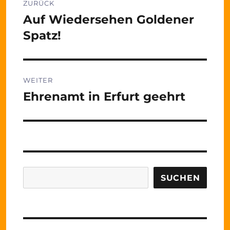
ZURÜCK
Auf Wiedersehen Goldener
Vorheriger
Beitrag:
Spatz!
WEITER
Ehrenamt in Erfurt geehrt
Nächster
Beitrag:
Suchen
SUCHEN