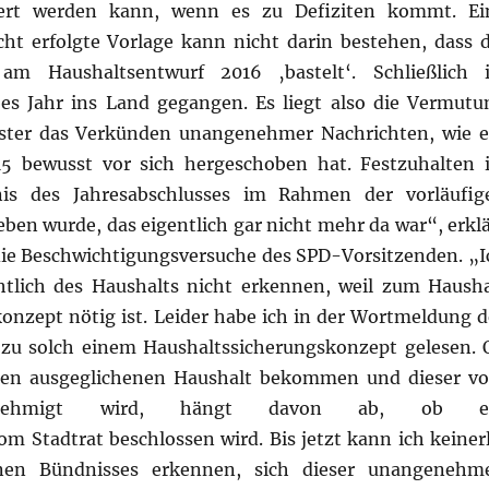
euert werden kann, wenn es zu Defiziten kommt. Ei
cht erfolgte Vorlage kann nicht darin bestehen, dass d
am Haushaltsentwurf 2016 ‚bastelt‘. Schließlich i
bes Jahr ins Land gegangen. Es liegt also die Vermutu
ster das Verkünden unangenehmer Nachrichten, wie e
5 bewusst vor sich hergeschoben hat. Festzuhalten i
is des Jahresabschlusses im Rahmen der vorläufig
en wurde, das eigentlich gar nicht mehr da war“, erklä
 die Beschwichtigungsversuche des SPD-Vorsitzenden. „I
htlich des Haushalts nicht erkennen, weil zum Hausha
onzept nötig ist. Leider habe ich in der Wortmeldung d
zu solch einem Haushaltssicherungskonzept gelesen. 
inen ausgeglichenen Haushalt bekommen und dieser v
 genehmigt wird, hängt davon ab, ob e
 Stadtrat beschlossen wird. Bis jetzt kann ich keinerl
rünen Bündnisses erkennen, sich dieser unangenehm