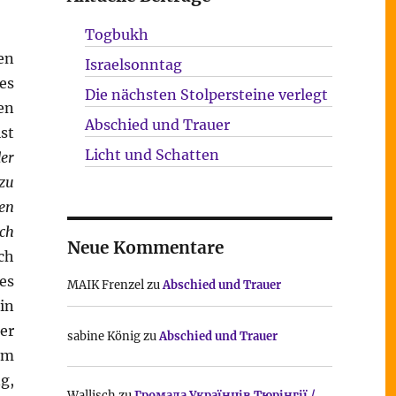
Togbukh
en
Israelsonntag
es
Die nächsten Stolpersteine verlegt
en
Abschied und Trauer
st
Licht und Schatten
er
zu
en
ach
Neue Kommentare
ch
es
MAIK Frenzel
zu
Abschied und Trauer
in
er
sabine König
zu
Abschied und Trauer
em
g,
Wallisch
zu
Громада Українців Тюрінгії /