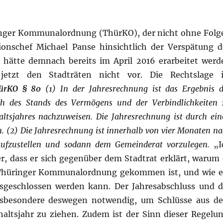
inger Kommunalordnung (ThürKO), der nicht ohne Folg
ionschef Michael Panse hinsichtlich der Verspätung d
r hätte demnach bereits im April 2016 erarbeitet werd
jetzt den Stadträten nicht vor. Die Rechtslage i
ürKO § 80
(1) In der Jahresrechnung ist das Ergebnis d
lich des Stands des Vermögens und der Verbindlichkeiten 
tsjahres nachzuweisen. Die Jahresrechnung ist durch ein
n.
(2) Die Jahresrechnung ist innerhalb von vier Monaten n
aufzustellen und sodann dem Gemeinderat vorzulegen.
„I
, dass er sich gegenüber dem Stadtrat erklärt, warum 
 Thüringer Kommunalordnung gekommen ist, und wie e
usgeschlossen werden kann. Der Jahresabschluss und d
insbesondere deswegen notwendig, um Schlüsse aus d
haltsjahr zu ziehen. Zudem ist der Sinn dieser Regelun