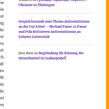
ne
Ukrainer in Thüringen
ie
st
Gesprächsrunde zum Thema Antisemitismus
ng
an der Uni Erfurt – Michael Panse
zu
Panse
in
und Pulz kritisieren Antisemitismus an
st
Erfurter Universität
en
rt
Jens Bose
zu
Begründung für Kürzung der
ch
Ortsteilmittel ist inakzeptabel!
lt
es
Ob
om
in
ei
en