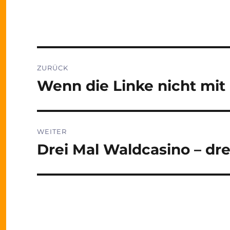
Beitragsnavigation
ZURÜCK
Wenn die Linke nicht mit
Vorheriger
Beitrag:
WEITER
Drei Mal Waldcasino – dre
Nächster
Beitrag: