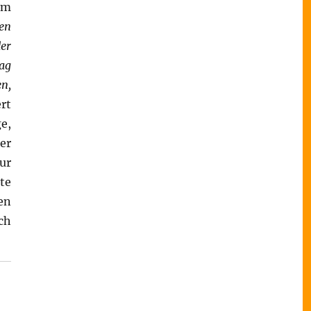
em
en
der
ag
en,
rt
ge,
er
ur
te
en
ch