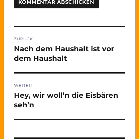
Beitragsnavigation
ZURÜCK
Nach dem Haushalt ist vor
Vorheriger
Beitrag:
dem Haushalt
WEITER
Hey, wir woll’n die Eisbären
Nächster
Beitrag:
seh’n