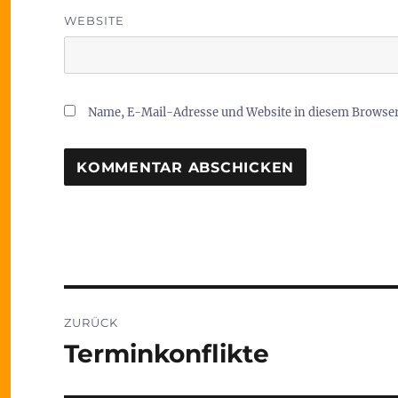
WEBSITE
Name, E-Mail-Adresse und Website in diesem Browse
Beitragsnavigation
ZURÜCK
Terminkonflikte
Vorheriger
Beitrag: