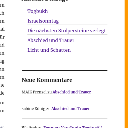
em
Togbukh
ch
im
Israelsonntag
al
Die nächsten Stolpersteine verlegt
ür
Abschied und Trauer
nd
Licht und Schatten
en
ag
on
rn
Neue Kommentare
ne
MAIK Frenzel
zu
Abschied und Trauer
de
sabine König
zu
Abschied und Trauer
gen
Wallisch
zu
Громада Українців Тюрінгії /