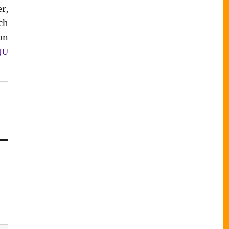
r,
ch
on
JU