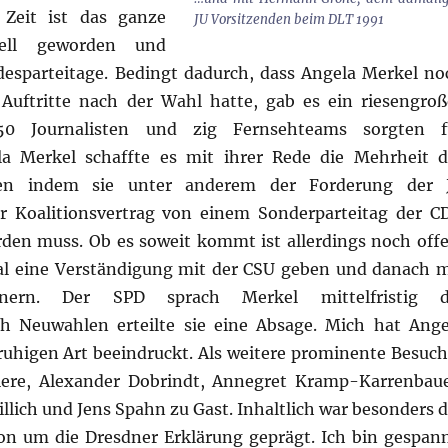
Zeit ist das ganze
JU Vorsitzenden beim DLT 1991
nell geworden und
desparteitage. Bedingt dadurch, dass Angela Merkel no
e Auftritte nach der Wahl hatte, gab es ein riesengroß
150 Journalisten und zig Fernsehteams sorgten f
la Merkel schaffte es mit ihrer Rede die Mehrheit d
gen indem sie unter anderem der Forderung der 
r Koalitionsvertrag von einem Sonderparteitag der C
rden muss. Ob es soweit kommt ist allerdings noch offe
al eine Verständigung mit der CSU geben und danach m
nern. Der SPD sprach Merkel mittelfristig d
h Neuwahlen erteilte sie eine Absage. Mich hat Ange
ruhigen Art beeindruckt. Als weitere prominente Besuch
ere, Alexander Dobrindt, Annegret Kramp-Karrenbaue
llich und Jens Spahn zu Gast. Inhaltlich war besonders d
on um die Dresdner Erklärung geprägt. Ich bin gespann