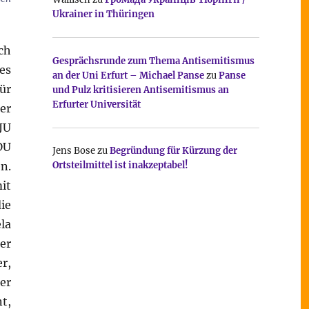
Ukrainer in Thüringen
ch
Gesprächsrunde zum Thema Antisemitismus
es
an der Uni Erfurt – Michael Panse
zu
Panse
ür
und Pulz kritisieren Antisemitismus an
Erfurter Universität
er
JU
DU
Jens Bose
zu
Begründung für Kürzung der
n.
Ortsteilmittel ist inakzeptabel!
it
ie
la
er
r,
er
t,