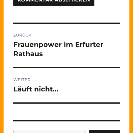
Beitragsnavigation
ZURÜCK
Frauenpower im Erfurter
Vorheriger
Beitrag:
Rathaus
WEITER
Läuft nicht…
Nächster
Beitrag: