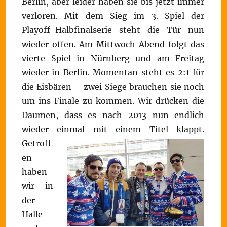
Berlin, aber leider haben sie bis jetzt immer
verloren. Mit dem Sieg im 3. Spiel der
Playoff-Halbfinalserie steht die Tür nun
wieder offen. Am Mittwoch Abend folgt das
vierte Spiel in Nürnberg und am Freitag
wieder in Berlin. Momentan steht es 2:1 für
die Eisbären – zwei Siege brauchen sie noch
um ins Finale zu kommen. Wir drücken die
Daumen, dass es nach 2013 nun endlich
wieder einmal mit einem Titel klappt.
Getroff
en
haben
wir in
der
Halle