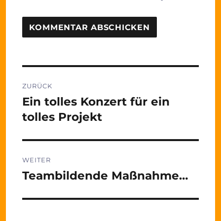
Beitragsnavigation
ZURÜCK
Ein tolles Konzert für ein
Vorheriger
Beitrag:
tolles Projekt
WEITER
Teambildende Maßnahme…
Nächster
Beitrag: