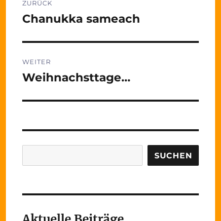
ZURÜCK
Chanukka sameach
Vorheriger
Beitrag:
WEITER
Weihnachsttage…
Nächster
Beitrag:
Suchen
SUCHEN
Aktuelle Beiträge