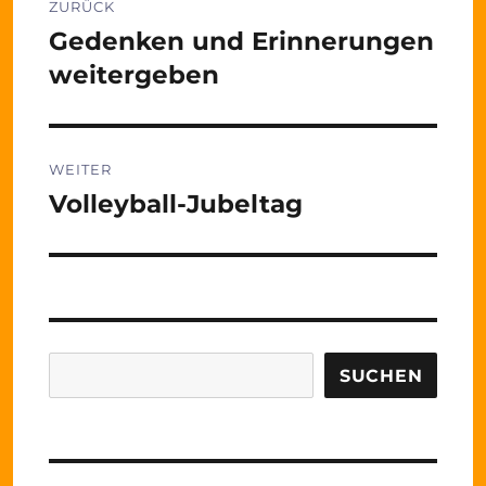
ZURÜCK
Gedenken und Erinnerungen
Vorheriger
Beitrag:
weitergeben
WEITER
Volleyball-Jubeltag
Nächster
Beitrag:
Suchen
SUCHEN