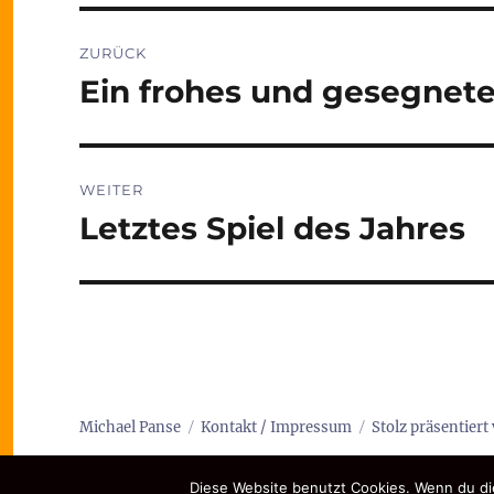
Beitragsnavigation
ZURÜCK
Ein frohes und gesegnet
Vorheriger
Beitrag:
WEITER
Letztes Spiel des Jahres
Nächster
Beitrag:
Michael Panse
Kontakt / Impressum
Stolz präsentier
Diese Website benutzt Cookies. Wenn du die