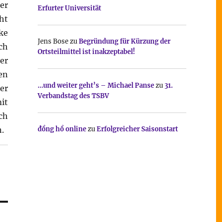
er
Erfurter Universität
ht
ke
Jens Bose
zu
Begründung für Kürzung der
ch
Ortsteilmittel ist inakzeptabel!
er
en
…und weiter geht’s – Michael Panse
zu
31.
er
Verbandstag des TSBV
it
ch
.
đồng hồ online
zu
Erfolgreicher Saisonstart