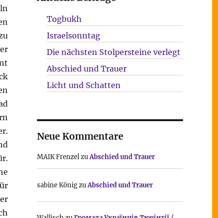
ln
Togbukh
en
zu
Israelsonntag
er
Die nächsten Stolpersteine verlegt
nt
Abschied und Trauer
ck
Licht und Schatten
en
ad
rn
r.
Neue Kommentare
nd
MAIK Frenzel
zu
Abschied und Trauer
r.
che
ür
sabine König
zu
Abschied und Trauer
er
ch
Wallisch
zu
Громада Українців Тюрінгії /