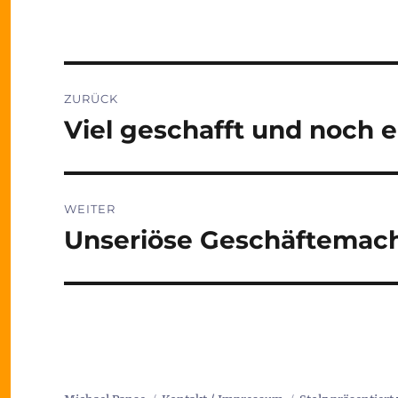
Beitragsnavigation
ZURÜCK
Viel geschafft und noch e
Vorheriger
Beitrag:
WEITER
Unseriöse Geschäftemach
Nächster
Beitrag: