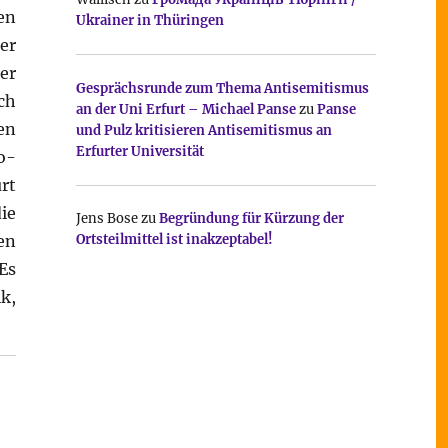
en
Ukrainer in Thüringen
er
er
Gesprächsrunde zum Thema Antisemitismus
ch
an der Uni Erfurt – Michael Panse
zu
Panse
en
und Pulz kritisieren Antisemitismus an
Erfurter Universität
o-
rt
ie
Jens Bose
zu
Begründung für Kürzung der
en
Ortsteilmittel ist inakzeptabel!
Es
k,