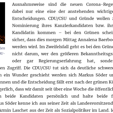
Ausnahmsweise sind die neuen Corona-Rege
dabei nur eine eine der anstehenden wichtig
Entscheidungen. CDU/CSU und Gründe wollen 
Nominierung ihres Kanzlerkandidaten bzw. ihr
Kandidatin kommen – bei den Grünen schei
sicher, dass dies morgen Mittag Annalena Baerbo
werden wird. Im Zweifelsfall geht es bei den Grün
ßen
nicht darum, wer den größeren Bekanntheitsgr
DU-
oder gar Regierungserfahrung hat, sonde
ten Zugriff. Die CDU/CSU tut sich da deutliche schwere
h ein Wunder geschieht werden sich Markus Söder u
nnen und die Entscheidung fällt erst nach der grünen Kü
erlich, dass wir damit seit über eine Woche die öffentli
n beide Kandidaten persönlich und halte beide f
s Söder kenne ich aus seiner Zeit als Landesvorsitzend
min Laschet aus der Zeit als Sozialpolitiker im Land. I