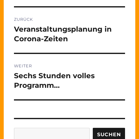
Beitragsnavigation
ZURÜCK
Veranstaltungsplanung in
Vorheriger
Beitrag:
Corona-Zeiten
WEITER
Sechs Stunden volles
Nächster
Beitrag:
Programm…
Suchen
SUCHEN