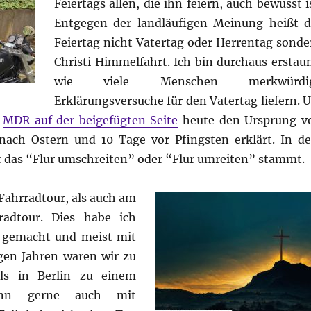
Feiertags allen, die ihn feiern, auch bewusst i
Entgegen der landläufigen Meinung heißt d
Feiertag nicht Vatertag oder Herrentag sonde
Christi Himmelfahrt. Ich bin durchaus erstaun
wie viele Menschen merkwürdi
Erklärungsversuche für den Vatertag liefern. 
r
MDR auf der beigefügten Seite
heute den Ursprung v
nach Ostern und 10 Tage vor Pfingsten erklärt. In d
er das “Flur umschreiten” oder “Flur umreiten” stammt.
 Fahrradtour, als auch am
radtour. Dies habe ich
e gemacht und meist mit
gen Jahren waren wir zu
ls in Berlin zu einem
dann gerne auch mit