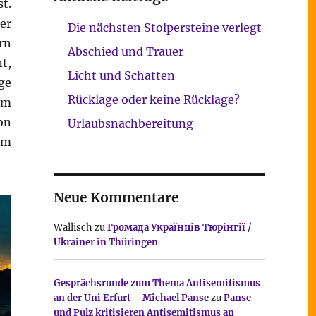
st.
er
Die nächsten Stolpersteine verlegt
rn
Abschied und Trauer
t,
Licht und Schatten
ge
Rücklage oder keine Rücklage?
Um
on
Urlaubsnachbereitung
em
Neue Kommentare
Wallisch
zu
Громада Українців Тюрінгії /
Ukrainer in Thüringen
Gesprächsrunde zum Thema Antisemitismus
an der Uni Erfurt – Michael Panse
zu
Panse
und Pulz kritisieren Antisemitismus an