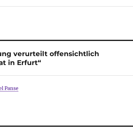
g verurteilt offensichtlich
t in Erfurt“
l Panse