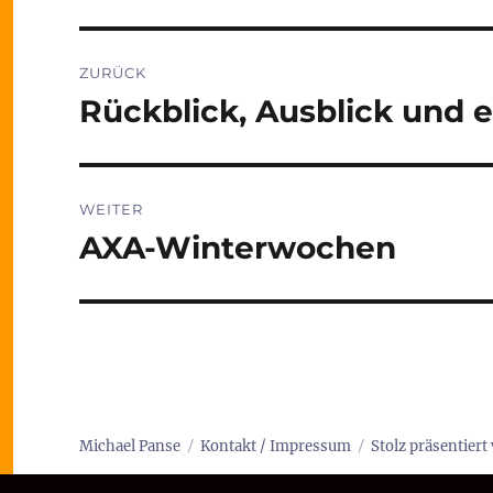
Beitragsnavigation
ZURÜCK
Rückblick, Ausblick und 
Vorheriger
Beitrag:
WEITER
AXA-Winterwochen
Nächster
Beitrag:
Michael Panse
Kontakt / Impressum
Stolz präsentier