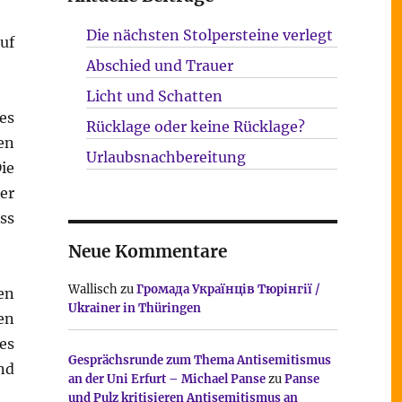
Die nächsten Stolpersteine verlegt
uf
Abschied und Trauer
Licht und Schatten
es
Rücklage oder keine Rücklage?
en
Urlaubsnachbereitung
ie
er
ss
Neue Kommentare
Wallisch
zu
Громада Українців Тюрінгії /
en
Ukrainer in Thüringen
en
es
Gesprächsrunde zum Thema Antisemitismus
nd
an der Uni Erfurt – Michael Panse
zu
Panse
und Pulz kritisieren Antisemitismus an