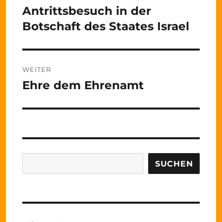
Antrittsbesuch in der
Vorheriger
Beitrag:
Botschaft des Staates Israel
WEITER
Ehre dem Ehrenamt
Nächster
Beitrag:
Suchen
SUCHEN