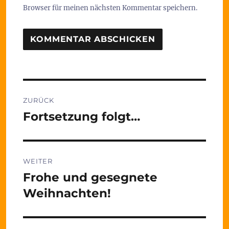
Browser für meinen nächsten Kommentar speichern.
Beitragsnavigation
ZURÜCK
Fortsetzung folgt…
Vorheriger
Beitrag:
WEITER
Frohe und gesegnete
Nächster
Beitrag:
Weihnachten!