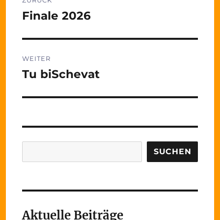
Finale 2026
Vorheriger
Beitrag:
WEITER
Tu biSchevat
Nächster
Beitrag:
Suchen
SUCHEN
Aktuelle Beiträge