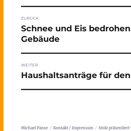
Beitragsnavigation
ZURÜCK
Schnee und Eis bedrohen
Vorheriger
Beitrag:
Gebäude
WEITER
Haushaltsanträge für den
Nächster
Beitrag:
Michael Panse
Kontakt / Impressum
Stolz präsentier