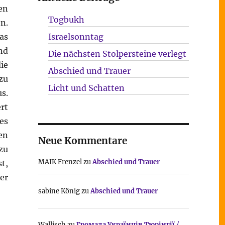
en
Togbukh
n.
as
Israelsonntag
nd
Die nächsten Stolpersteine verlegt
ie
Abschied und Trauer
zu
Licht und Schatten
s.
rt
es
en
Neue Kommentare
zu
MAIK Frenzel
zu
Abschied und Trauer
t,
er
sabine König
zu
Abschied und Trauer
Wallisch
zu
Громада Українців Тюрінгії /