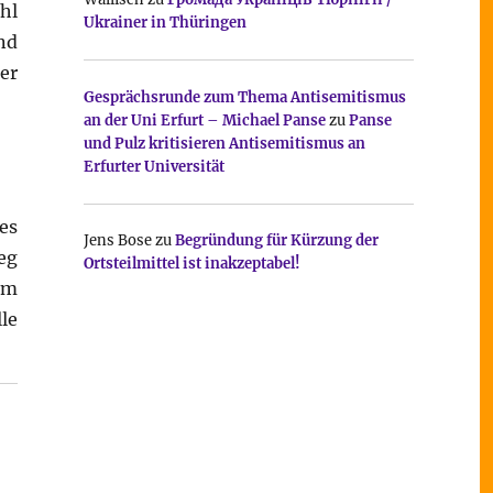
hl
Ukrainer in Thüringen
nd
er
Gesprächsrunde zum Thema Antisemitismus
an der Uni Erfurt – Michael Panse
zu
Panse
und Pulz kritisieren Antisemitismus an
Erfurter Universität
es
Jens Bose
zu
Begründung für Kürzung der
eg
Ortsteilmittel ist inakzeptabel!
em
lle