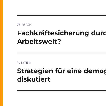
Beitragsnavigation
ZURÜCK
Fachkräftesicherung durc
Vorheriger
Beitrag:
Arbeitswelt?
WEITER
Strategien für eine demo
Nächster
Beitrag:
diskutiert