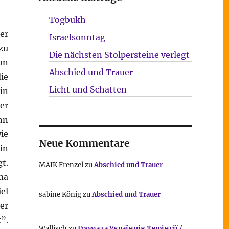
Togbukh
ter
Israelsonntag
zu
Die nächsten Stolpersteine verlegt
on
Abschied und Trauer
ie
Licht und Schatten
in
er
nn
ie
Neue Kommentare
in
t.
MAIK Frenzel
zu
Abschied und Trauer
ma
iel
sabine König
zu
Abschied und Trauer
er
”.
Wallisch
zu
Громада Українців Тюрінгії /