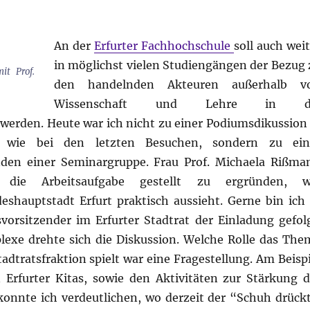
An der
Erfurter Fachhochschule
soll auch wei
in möglichst vielen Studiengängen der Bezug 
it Prof.
den handelnden Akteuren außerhalb v
Wissenschaft und Lehre in d
rden. Heute war ich nicht zu einer Podiumsdikussion 
 wie bei den letzten Besuchen, sondern zu ein
den einer Seminargruppe. Frau Prof. Michaela Rißma
 die Arbeitsaufgabe gestellt zu ergründen, w
eshauptstadt Erfurt praktisch aussieht. Gerne bin ich 
vorsitzender im Erfurter Stadtrat der Einladung gefolg
xe drehte sich die Diskussion. Welche Rolle das The
tadtratsfraktion spielt war eine Fragestellung. Am Beisp
 Erfurter Kitas, sowie den Aktivitäten zur Stärkung d
konnte ich verdeutlichen, wo derzeit der “Schuh drückt