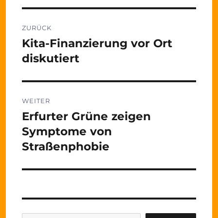
Beitragsnavigation
ZURÜCK
Kita-Finanzierung vor Ort
Vorheriger
Beitrag:
diskutiert
WEITER
Erfurter Grüne zeigen
Nächster
Beitrag:
Symptome von
Straßenphobie