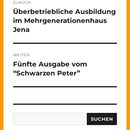
ZURÜCK
Überbetriebliche Ausbildung
Vorheriger
Beitrag:
im Mehrgenerationenhaus
Jena
WEITER
Fünfte Ausgabe vom
Nächster
Beitrag:
“Schwarzen Peter”
Suchen
SUCHEN