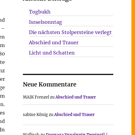
Togbukh
nd
Israelsonntag
 –
Die nächsten Stolpersteine verlegt
en
Abschied und Trauer
im
Licht und Schatten
80
te
nz
er
Neue Kommentare
ge
em
MAIK Frenzel
zu
Abschied und Trauer
n.
es
sabine König
zu
Abschied und Trauer
nd
In
Wallisch
zu
Громада Українців Тюрінгії /