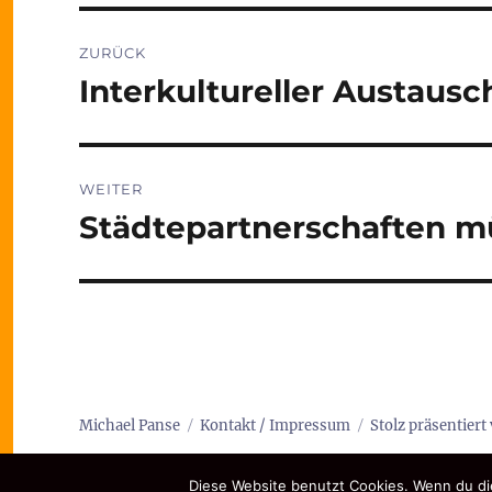
Beitragsnavigation
ZURÜCK
Interkultureller Austau
Vorheriger
Beitrag:
WEITER
Städtepartnerschaften m
Nächster
Beitrag:
Michael Panse
Kontakt / Impressum
Stolz präsentier
Diese Website benutzt Cookies. Wenn du die