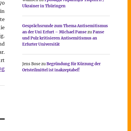
70
Ukrainer in Thüringen
in
te
Gesprächsrunde zum Thema Antisemitismus
ie
an der Uni Erfurt – Michael Panse
zu
Panse
g.
und Pulz kritisieren Antisemitismus an
nd
Erfurter Universität
r.
rt
Jens Bose
zu
Begründung für Kürzung der
ng
Ortsteilmittel ist inakzeptabel!