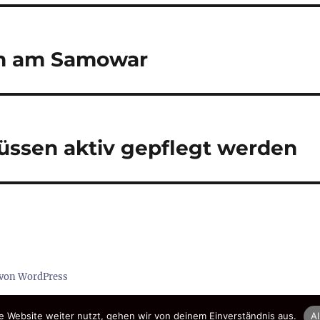
sch am Samowar
üssen aktiv gepflegt werden
t von WordPress
 Website weiter nutzt, gehen wir von deinem Einverständnis aus.
Al