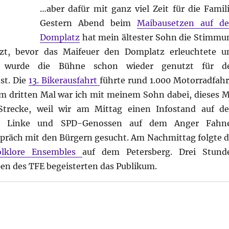
…aber dafür mit ganz viel Zeit für die Famili
Gestern Abend beim
Maibausetzen auf d
Domplatz
hat mein ältester Sohn die Stimmu
zt, bevor das Maifeuer den Domplatz erleuchtete u
g wurde die Bühne schon wieder genutzt für d
st. Die
13. Bikerausfahrt
führte rund 1.000 Motorradfahr
m dritten Mal war ich mit meinem Sohn dabei, dieses M
 Strecke, weil wir am Mittag einen Infostand auf d
nd Linke und SPD-Genossen auf dem Anger Fahn
präch mit den Bürgern gesucht. Am Nachmittag folgte d
olklore Ensembles
auf dem Petersberg. Drei Stund
n des TFE begeisterten das Publikum.