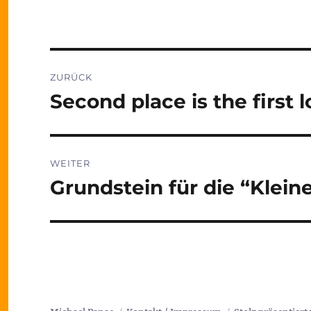
Beitragsnavigation
ZURÜCK
Second place is the first 
Vorheriger
Beitrag:
WEITER
Grundstein für die “Klein
Nächster
Beitrag: