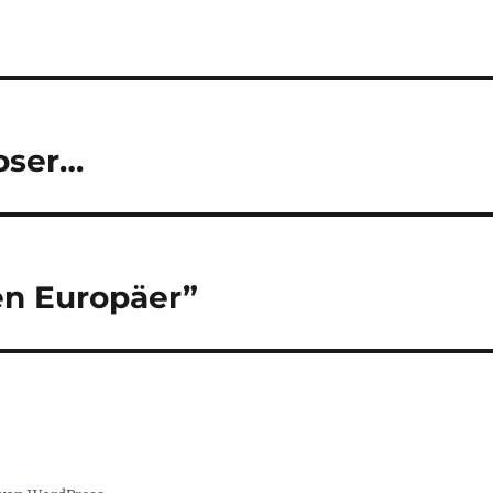
loser…
en Europäer”