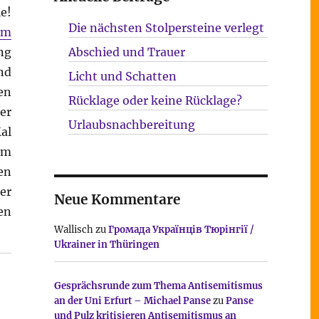
e!
Die nächsten Stolpersteine verlegt
em
ng
Abschied und Trauer
nd
Licht und Schatten
en
Rücklage oder keine Rücklage?
er
Urlaubsnachbereitung
al
em
en
er
Neue Kommentare
en
Wallisch
zu
Громада Українців Тюрінгії /
Ukrainer in Thüringen
Gesprächsrunde zum Thema Antisemitismus
an der Uni Erfurt – Michael Panse
zu
Panse
und Pulz kritisieren Antisemitismus an