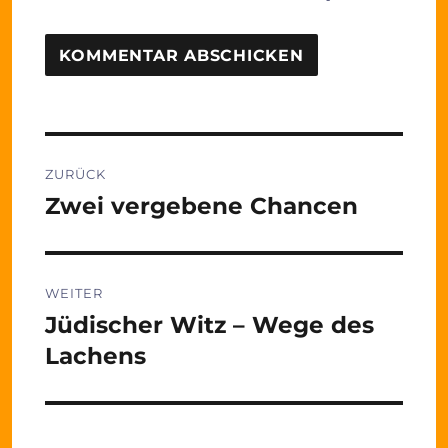
Beitragsnavigation
ZURÜCK
Zwei vergebene Chancen
Vorheriger
Beitrag:
WEITER
Jüdischer Witz – Wege des
Nächster
Beitrag:
Lachens