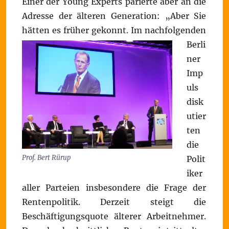
Einer der Young Experts parierte aber an die
Adresse der älteren Generation: „Aber Sie
hätten es früher gekonnt.
Im nachfolgenden
Berli
ner
Imp
uls
disk
utier
ten
die
Prof. Bert Rürup
Polit
iker
aller Parteien insbesondere die Frage der
Rentenpolitik. Derzeit steigt die
Beschäftigungsquote älterer Arbeitnehmer.