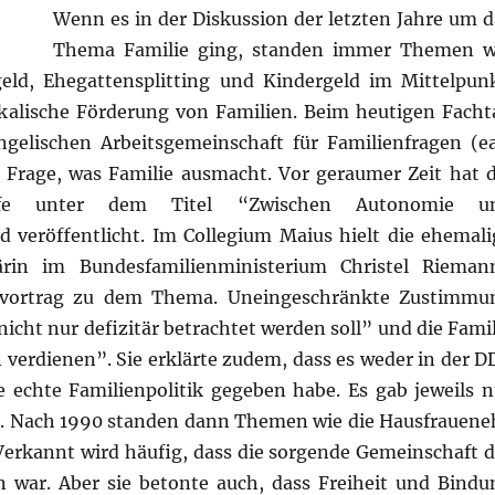
Wenn es in der Diskussion der letzten Jahre um d
Thema Familie ging, standen immer Themen w
eld, Ehegattensplitting und Kindergeld im Mittelpunk
skalische Förderung von Familien. Beim heutigen Facht
gelischen Arbeitsgemeinschaft für Familienfragen (ea
Frage, was Familie ausmacht. Vor geraumer Zeit hat d
ilfe unter dem Titel “Zwischen Autonomie u
d veröffentlicht. Im Collegium Maius hielt die ehemali
tärin im Bundesfamilienministerium Christel Rieman
svortrag zu dem Thema. Uneingeschränkte Zustimmu
 nicht nur defizitär betrachtet werden soll” und die Fami
verdienen”. Sie erklärte zudem, dass es weder in der D
 echte Familienpolitik gegeben habe. Es gab jeweils n
. Nach 1990 standen dann Themen wie die Hausfrauene
Verkannt wird häufig, dass die sorgende Gemeinschaft d
en war. Aber sie betonte auch, dass Freiheit und Bindu