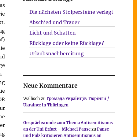
as
Die nächsten Stolpersteine verlegt
ie
t.
Abschied und Trauer
ag
Licht und Schatten
f)
Rücklage oder keine Rücklage?
ie
Urlaubsnachbereitung
nd
ge
n-
ng
Neue Kommentare
lie
Wallisch
zu
Громада Українців Тюрінгії /
DR
Ukrainer in Thüringen
ur
he
Gesprächsrunde zum Thema Antisemitismus
er
an der Uni Erfurt – Michael Panse
zu
Panse
ng
und Pulz kritisieren Antisemitismus an