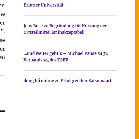
en
Erfurter Universität
he
er
Jens Bose
zu
Begründung für Kürzung der
”.
Ortsteilmittel ist inakzeptabel!
se
er
…und weiter geht’s – Michael Panse
zu
31.
zu
Verbandstag des TSBV
đồng hồ online
zu
Erfolgreicher Saisonstart