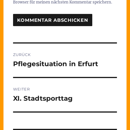
Browser für meinen nächsten Kommentar speichern.
Beitragsnavigation
ZURÜCK
Pflegesituation in Erfurt
Vorheriger
Beitrag:
WEITER
XI. Stadtsporttag
Nächster
Beitrag: