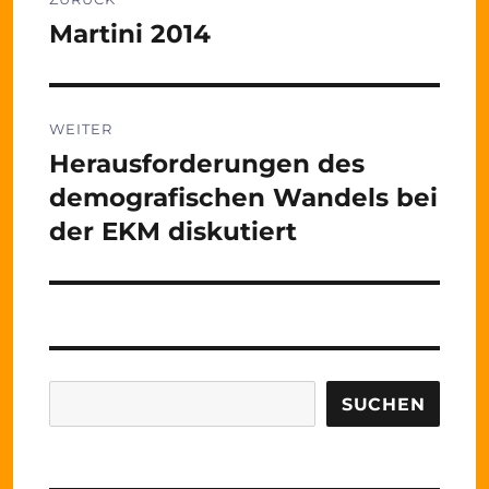
Martini 2014
Vorheriger
Beitrag:
WEITER
Herausforderungen des
Nächster
Beitrag:
demografischen Wandels bei
der EKM diskutiert
Suchen
SUCHEN