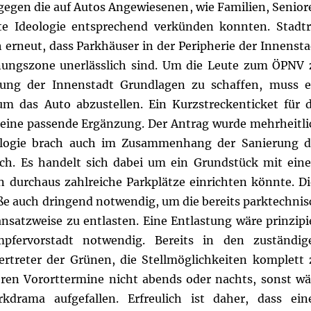
gegen die auf Autos Angewiesenen, wie Familien, Senior
te Ideologie entsprechend verkünden konnten. Stadtr
 erneut, dass Parkhäuser in der Peripherie der Innensta
ungszone unerlässlich sind. Um die Leute zum ÖPNV 
ung der Innenstadt Grundlagen zu schaffen, muss e
m das Auto abzustellen. Ein Kurzstreckenticket für d
 eine passende Ergänzung. Der Antrag wurde mehrheitli
logie brach auch im Zusammenhang der Sanierung d
h. Es handelt sich dabei um ein Grundstück mit ein
durchaus zahlreiche Parkplätze einrichten könnte. Di
ße auch dringend notwendig, um die bereits parktechnis
nsatzweise zu entlasten. Eine Entlastung wäre prinzipie
pfervorstadt notwendig. Bereits in den zuständig
rtreter der Grünen, die Stellmöglichkeiten komplett 
ren Vororttermine nicht abends oder nachts, sonst wä
kdrama aufgefallen. Erfreulich ist daher, dass ein