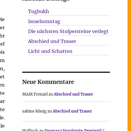
Togbukh
ie
Israelsonntag
er
Die nächsten Stolpersteine verlegt
hr
Abschied und Trauer
ef
Licht und Schatten
is
um
n,
et
Neue Kommentare
en
te
MAIK Frenzel
zu
Abschied und Trauer
ar
te
sabine König
zu
Abschied und Trauer
e.
ie
Wallisch
zu
Громада Українців Тюрінгії /