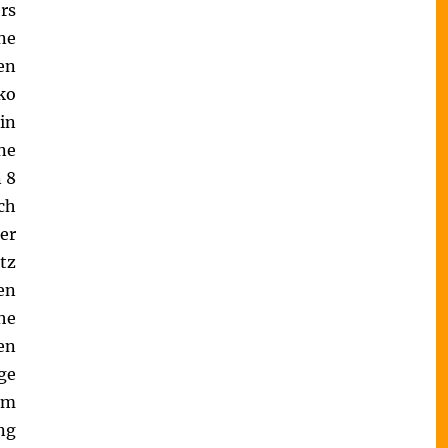
rs
ne
en
ko
in
ne
 8
ch
er
tz
en
he
en
ge
em
ng