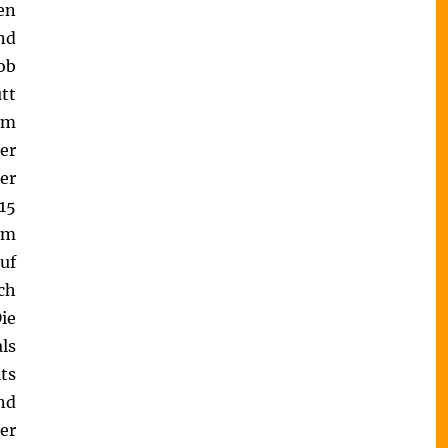
en
nd
ob
tt
am
er
er
15
im
uf
ch
ie
ls
ts
nd
er