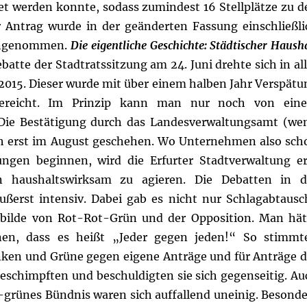
t werden konnte, sodass zumindest 16 Stellplätze zu d
 Antrag wurde in der geänderten Fassung einschließli
 angenommen.
Die eigentliche Geschichte: Städtischer Haush
atte der Stadtratssitzung am 24. Juni drehte sich in all
2015. Dieser wurde mit über einem halben Jahr Verspätu
gereicht. Im Prinzip kann man nur noch von ein
Die Bestätigung durch das Landesverwaltungsamt (we
ch erst im August geschehen. Wo Unternehmen also sch
ungen beginnen, wird die Erfurter Stadtverwaltung er
 haushaltswirksam zu agieren.
Die Debatten in d
äußerst intensiv. Dabei gab es nicht nur Schlagabtausc
bilde von Rot-Rot-Grün und der Opposition. Man hät
en, dass es heißt „Jeder gegen jeden!“ So stimmt
inken und Grüne gegen eigene Anträge und für Anträge d
beschimpften und beschuldigten sie sich gegenseitig. Au
-grünes Bündnis waren sich auffallend uneinig. Besonde