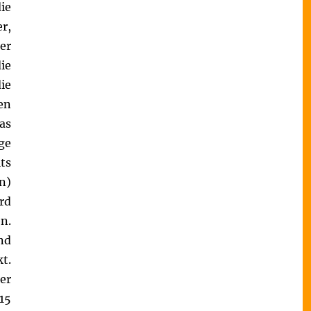
ie
r,
er
ie
ie
en
as
ge
ts
n)
rd
n.
nd
t.
er
15