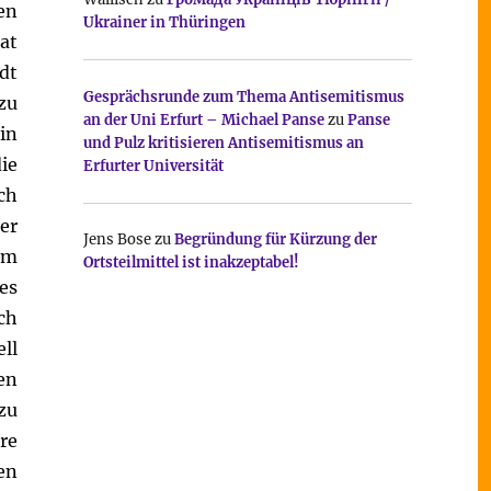
en
Ukrainer in Thüringen
at
dt
Gesprächsrunde zum Thema Antisemitismus
zu
an der Uni Erfurt – Michael Panse
zu
Panse
in
und Pulz kritisieren Antisemitismus an
ie
Erfurter Universität
ch
er
Jens Bose
zu
Begründung für Kürzung der
em
Ortsteilmittel ist inakzeptabel!
es
ch
ll
en
zu
re
en