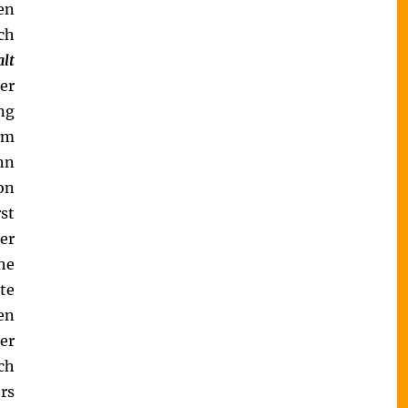
en
ch
alt
er
ng
em
nn
on
st
er
he
te
en
er
ch
rs