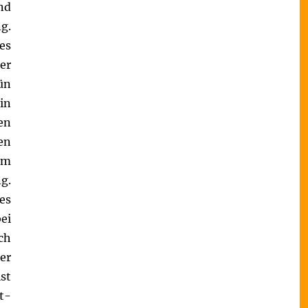
nd
g.
es
er
ün
in
en
en
em
g.
es
ei
ch
er
st
t-