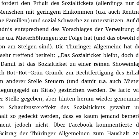
ordert den Erhalt des Sozialtickets (allerdings nur d
 Menschen mit geringem Einkommen (u.a. auch Rentne
Familien) und sozial Schwache zu unterstützen. Auf d
ndnis entsprechend des Vorschlages der Verwaltung d
ie u.a. Mieterhöhungen zur Folge hat (und das obwohl d
on am Steigen sind). Die Thüringer Allgemeine hat d
hr treffend betitelt: „Das Sozialticket bleibt, doch d
 Damit ist das Sozialticket zu einer reinen Showeinla
ich Rot-Rot-Grün Gründe zur Rechtfertigung des Erhal
n anderer Stelle Steuern (und damit u.a. auch Miete
legungsgeld an Kitas) gestrichen werden. De facto wi
ner Stelle gegeben, aber hinten herum wieder genomme
er Schaufenstereffekt des Sozialtickets gewahrt u
halt so gedeckt werden, dass es kaum jemand bemerk
iment jedoch nicht. Über Facebook kommentierte d
 Beitrag der Thüringer Allgemeinen zum Haushalt 20