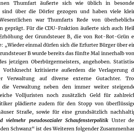
rünen Thumfart äußerte sich wie üblich in besonde
 sind über die Dörfer gezogen und haben viele klei
Wesentlichen war Thumfarts Rede von überheblich
n geprägt.
Für die CDU-Fraktion äußerte sich auch Hei
 Erhöhung der Grundsteuer B, die von Rot-Rot-Grün e
: „Wieder einmal dürfen sich die Erfurter Bürger über ei
rundsteuer B wurde bereits das fünfte Mal innerhalb von
des jetzigen Oberbürgermeisters, angehoben. Statistis
.“ Vothknecht kritisierte außerdem die Verlagerung d
r Verwaltung auf diverse externe Gutachter. Tro
t die Verwaltung neben den immer weiter steigend
eiche Volljuristen noch zusätzlich Geld für zahlreic
itiker plädierte zudem für den Stopp von überflüssig
äuser Straße, sowie für eine grundsätzlich nachhalti
d vielmehr pseudosozialer Schaufensterpolitik
Unter d
in den Schwanz“ ist des Weiteren folgender Zusammenha