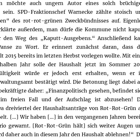
n möchte auch ungern Autor eines solch brüchig
 sein. SPD-Fraktionschef Warnecke zählte stoisch u
en“ des rot-rot-grünen Zweckbündnisses auf. Eigenl
erklärte außerdem, man dürfe die Kommune nicht kapu
er den Weg des „Kaputt-Ausgebens.“
Anschließend k
Panse zu Wort. Er erinnert zunächst daran, dass d
 2015 bereits im letzten Herbst vorlegen wollte. Mit ein
halben Jahr solle der Haushalt jetzt im Sommer 20
ültigkeit würde er jedoch erst erhalten, wenn er 
waltungsamt bestätigt wird. Die Betonung liegt dabei a
kräftigte daher: „Finanzpolitisch gesehen, befindet si
 im freien Fall und der Aufschlag ist abzusehen! D
wa dreiviertel der Haushaltsanträge von Rot-Rot-Grün a
elt. […] Wir haben […] in den vergangenen Jahren berei
rio gewarnt. [Rot-Rot-Grün hält] sich weiter Augen u
rd daher auch in diesem Jahr den Haushalt ablehnen!“
D