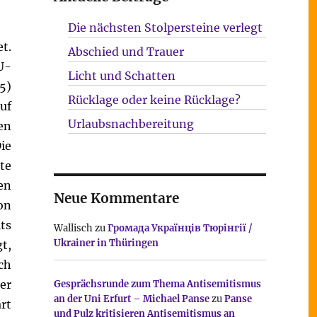
Die nächsten Stolpersteine verlegt
t.
Abschied und Trauer
U-
Licht und Schatten
5)
Rücklage oder keine Rücklage?
uf
Urlaubsnachbereitung
en
ie
te
en
Neue Kommentare
on
ts
Wallisch
zu
Громада Українців Тюрінгії /
Ukrainer in Thüringen
t,
ch
er
Gesprächsrunde zum Thema Antisemitismus
an der Uni Erfurt – Michael Panse
zu
Panse
rt
und Pulz kritisieren Antisemitismus an