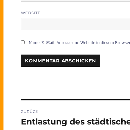
WEBSITE
Name, E-Mail-Adresse und Website in diesem Browse
Beitragsnavigation
ZURÜCK
Entlastung des städtisch
Vorheriger
Beitrag: