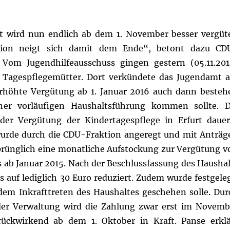
rt wird nun endlich ab dem 1. November besser vergüte
ssion neigt sich damit dem Ende“, betont dazu CD
.
Vom Jugendhilfeausschuss gingen gestern (05.11.201
er Tagespflegemütter. Dort verkündete das Jugendamt a
erhöhte Vergütung ab 1. Januar 2016 auch dann besteh
einer vorläufigen Haushaltsführung kommen sollte.
D
der Vergütung der Kindertagespflege in Erfurt dauer
wurde durch die CDU-Fraktion angeregt und mit Anträg
sprünglich eine monatliche Aufstockung zur Vergütung v
ts ab Januar 2015. Nach der Beschlussfassung des Haushal
auf lediglich 30 Euro reduziert. Zudem wurde festgeleg
dem Inkrafttreten des Haushaltes geschehen solle. Dur
der Verwaltung wird die Zahlung zwar erst im Novemb
e rückwirkend ab dem 1. Oktober in Kraft.
Panse erklä