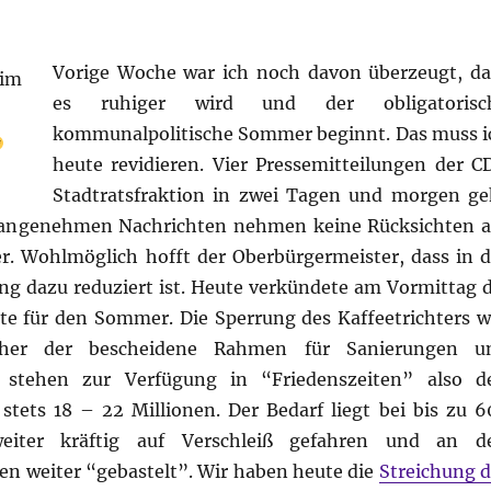
Vorige Woche war ich noch davon überzeugt, da
es ruhiger wird und der obligatorisc
kommunalpolitische Sommer beginnt. Das muss i
heute revidieren. Vier Pressemitteilungen der C
Stadtratsfraktion in zwei Tagen und morgen ge
nangenehmen Nachrichten nehmen keine Rücksichten a
. Wohlmöglich hofft der Oberbürgermeister, dass in d
dazu reduziert ist. Heute verkündete am Vormittag d
te für den Sommer. Die Sperrung des Kaffeetrichters w
eher der bescheidene Rahmen für Sanierungen u
en stehen zur Verfügung in “Friedenszeiten” also d
tets 18 – 22 Millionen. Der Bedarf liegt bei bis zu 6
weiter kräftig auf Verschleiß gefahren und an d
en weiter “gebastelt”. Wir haben heute die
Streichung d