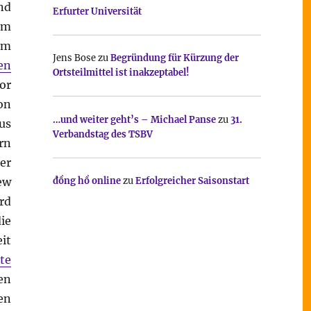
nd
Erfurter Universität
em
am
Jens Bose
zu
Begründung für Kürzung der
gen
Ortsteilmittel ist inakzeptabel!
or
on
…und weiter geht’s – Michael Panse
zu
31.
us
Verbandstag des TSBV
rn
er
ew
đồng hồ online
zu
Erfolgreicher Saisonstart
rd
ie
it
te
en
en