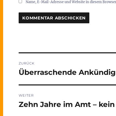
Name, E-Mail-Adresse und Website in diesem Browse
Beitragsnavigation
ZURÜCK
Überraschende Ankündigu
Vorheriger
Beitrag:
WEITER
Zehn Jahre im Amt – kein
Nächster
Beitrag: