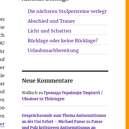
Die nächsten Stolpersteine verlegt
ss
Abschied und Trauer
he
Licht und Schatten
ch
Rücklage oder keine Rücklage?
DU
Urlaubsnachbereitung
ht
uf
er
ie
Neue Kommentare
ar
nd
Wallisch
zu
Громада Українців Тюрінгії /
Ukrainer in Thüringen
en
00
en
Gesprächsrunde zum Thema Antisemitismus
an der Uni Erfurt – Michael Panse
zu
Panse
er
und Pulz kritisieren Antisemitismus an