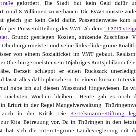
Straße
gefordert. Die Stadt hat kein Geld dafür u
ort rund 8 Millionen zu verbauen. Die EVAG müsste zud
at gleich gar kein Geld dafür. Passenderweise kam 
für per Pressemitteilung des VMT. Ab dem
1.1.2017 stei
iet
. Grund: gestiegen Kosten, sinkende Zuschüsse. V
Oberbürgermeister und seine links-link-grüne Koaliti
sser von einem Sozialticket im VMT gebaut. Realism
er Oberbürgermeister sein 10jähriges Amtsjubiläum feie
be. Derzeit schleppt er einen Rucksack unerledigt
 lässt alles dahinplätschern. In einem kurzen Intervi
l habe ich auf diesen Missstand hingewiesen. Es wi
en nächsten Wochen bleiben… Heute gab es noch d
in Erfurt in der Regel Mangelverwaltung. Thüringenwe
 auch in der Kritik. Die
Bertelsmann-Stiftung leg
zur Kita-Betreuung vor. Da in Thüringen in den letzt
ist hat sich die rot-rot-grüne Landesregierung mit d