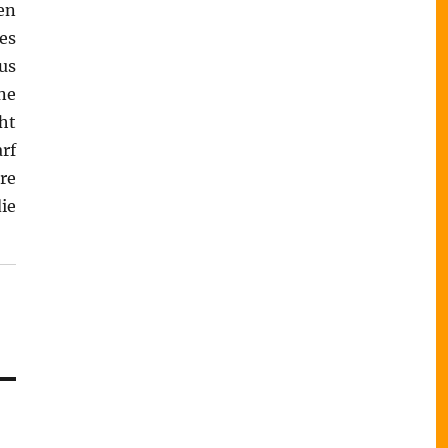
en
es
us
ne
ht
rf
re
ie