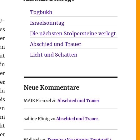
Togbukh
U-
Israelsonntag
es
Die nächsten Stolpersteine verlegt
er
Abschied und Trauer
an
Licht und Schatten
nt
in
er
er
Neue Kommentare
in
is
MAIK Frenzel
zu
Abschied und Trauer
en
em
sabine König
zu
Abschied und Trauer
ht
er
Wallisch
zu
Громада Українців Тюрінгії /