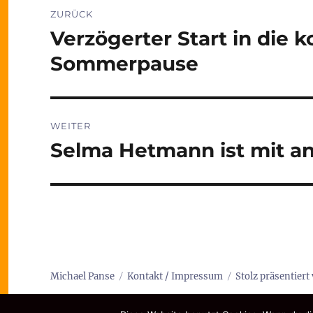
Beitragsnavigation
ZURÜCK
Verzögerter Start in die
Vorheriger
Beitrag:
Sommerpause
WEITER
Selma Hetmann ist mit a
Nächster
Beitrag:
Michael Panse
Kontakt / Impressum
Stolz präsentier