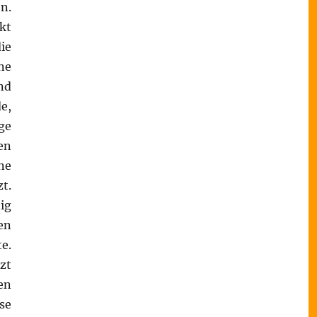
n.
kt
ie
ne
nd
e,
ge
en
ne
t.
ig
en
e.
zt
en
se