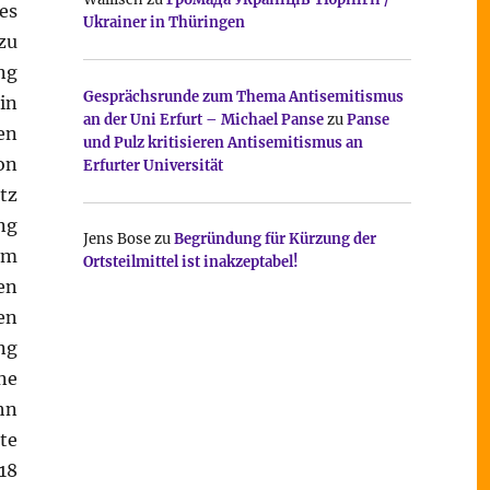
 es
Ukrainer in Thüringen
zu
ung
Gesprächsrunde zum Thema Antisemitismus
in
an der Uni Erfurt – Michael Panse
zu
Panse
en
und Pulz kritisieren Antisemitismus an
on
Erfurter Universität
tz
ng
Jens Bose
zu
Begründung für Kürzung der
em
Ortsteilmittel ist inakzeptabel!
en
en
ng
ne
hn
te
18