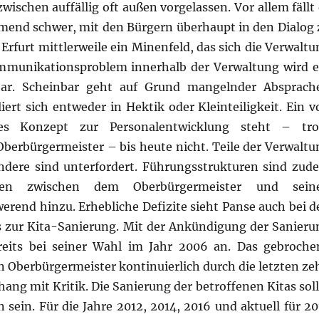
wischen auffällig oft außen vorgelassen. Vor allem fällt
end schwer, mit den Bürgern überhaupt in den Dialog 
n Erfurt mittlerweile ein Minenfeld, das sich die Verwalt
ommunikationsproblem innerhalb der Verwaltung wird e
bar. Scheinbar geht auf Grund mangelnder Absprach
iert sich entweder in Hektik oder Kleinteiligkeit. Ein v
tes Konzept zur Personalentwicklung steht – tro
berbürgermeister – bis heute nicht. Teile der Verwaltu
ndere sind unterfordert. Führungsstrukturen sind zud
zen zwischen dem Oberbürgermeister und sein
end hinzu. Erhebliche Defizite sieht Panse auch bei d
 zur Kita-Sanierung. Mit der Ankündigung der Sanieru
bereits bei seiner Wahl im Jahr 2006 an. Das gebroche
 Oberbürgermeister kontinuierlich durch die letzten ze
g mit Kritik. Die Sanierung der betroffenen Kitas soll
 sein. Für die Jahre 2012, 2014, 2016 und aktuell für 20