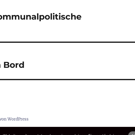
 kommunalpolitische
n Bord
t von WordPress