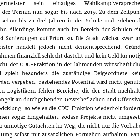
ermeister sein einstiges Wahlkampfverspreche
ch der Termin nun sogar bis nach 2019. Zu dem Zeitpun
s schon bis zu drei Jahren in der Schule und erleben d
ehr. Allerdings kommt auch im Bereich der Schulen ei
d Sanierungen auf Erfurt zu. Die Stadt wächst zwar u
eister handelt jedoch nicht dementsprechend. Gründ
hmen finanziell schlecht dasteht und kein Geld für nöti
icht der CDU-Fraktion in der lahmenden wirtschaftlich
i spielt besonders die zuständige Beigeordnete kei
den vergeben, bestehendes Potential wird nicht genutz
 Logistikern fehlen Bereiche, die der Stadt nachhalt
mangelt an durchgehenden Gewerbeflächen und Offensiv
wicklung, so wie es die CDU-Fraktion wiederholt fordert
en sogar hingehalten, sodass Projekte nicht umgeset
 unnötige Gutachten im Weg, die nicht nur die Vorhab
ltung selbst mit zusätzlichen Formalien aufhalten. Pan