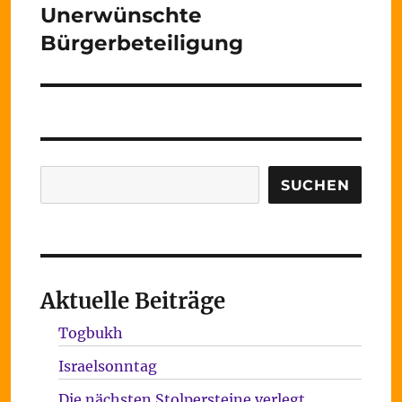
Unerwünschte
Nächster
Beitrag:
Bürgerbeteiligung
Suchen
SUCHEN
Aktuelle Beiträge
Togbukh
Israelsonntag
Die nächsten Stolpersteine verlegt