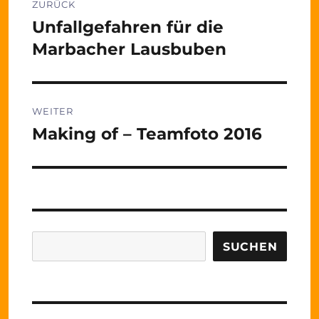
ZURÜCK
Unfallgefahren für die
Vorheriger
Beitrag:
Marbacher Lausbuben
WEITER
Making of – Teamfoto 2016
Nächster
Beitrag:
Suchen
SUCHEN