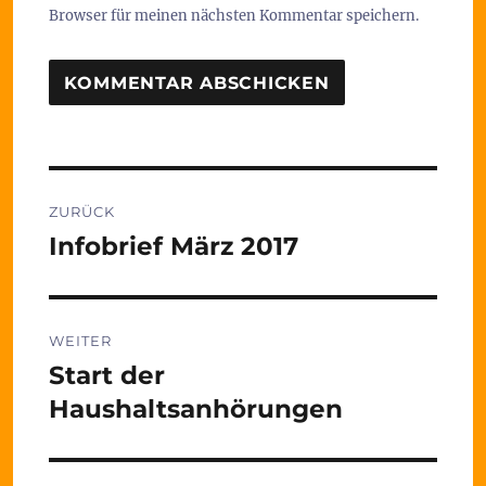
Browser für meinen nächsten Kommentar speichern.
Beitragsnavigation
ZURÜCK
Infobrief März 2017
Vorheriger
Beitrag:
WEITER
Start der
Nächster
Beitrag:
Haushaltsanhörungen