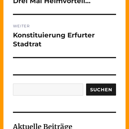
Drei Mal Heimvorteil…
Vorheriger
Beitrag:
WEITER
Konstituierung Erfurter
Nächster
Beitrag:
Stadtrat
Suchen
SUCHEN
Aktuelle Beiträge