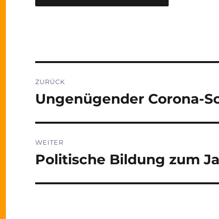
Beitragsnavigation
ZURÜCK
Ungenügender Corona-Sch
Vorheriger
Beitrag:
WEITER
Politische Bildung zum J
Nächster
Beitrag: