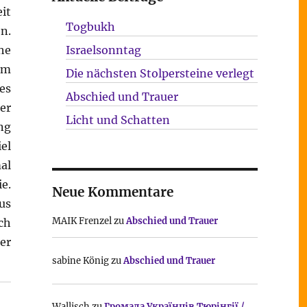
it
Togbukh
n.
he
Israelsonntag
im
Die nächsten Stolpersteine verlegt
es
Abschied und Trauer
er
Licht und Schatten
ng
el
al
e.
Neue Kommentare
us
MAIK Frenzel
zu
Abschied und Trauer
ch
er
sabine König
zu
Abschied und Trauer
Wallisch
zu
Громада Українців Тюрінгії /