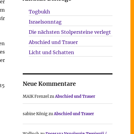
er
im
Togbukh
ir
Israelsonntag
Die nächsten Stolpersteine verlegt
Abschied und Trauer
en
es
Licht und Schatten
er
Neue Kommentare
25
MAIK Frenzel
zu
Abschied und Trauer
sabine König
zu
Abschied und Trauer
Wallisch
zu
Громада Українців Тюрінгії /