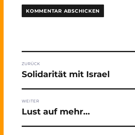
Beitragsnavigation
ZURÜCK
Solidarität mit Israel
Vorheriger
Beitrag:
WEITER
Lust auf mehr…
Nächster
Beitrag: